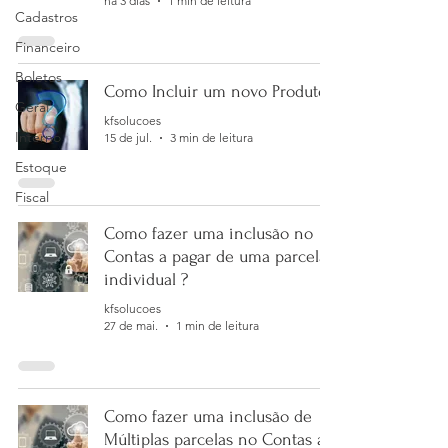
há 3 dias
1 min de leitura
Cadastros
Financeiro
Boletos
Como Incluir um novo Produto?
Geral
kfsolucoes
Interno
15 de jul.
3 min de leitura
Estoque
Fiscal
Como fazer uma inclusão no
Contas a pagar de uma parcela
individual ?
kfsolucoes
27 de mai.
1 min de leitura
Como fazer uma inclusão de
Múltiplas parcelas no Contas a