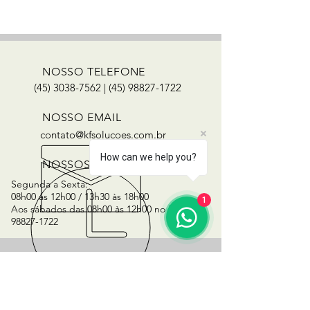
NOSSO TELEFONE
(45) 3038-7562
|
(45) 98827-1722
NOSSO EMAIL
contato@kfsolucoes.com.br
How can we help you?
NOSSOS HORÁRIOS
Segunda a Sexta:
08h00 às 12h00 / 13h30 às 18h00
1
Aos sábados das 08h00 às 12h00 no fone
(45)
98827-1722
SIGA-NOS NAS REDES SOCIAIS
KF Soluções
@cfgtecnologia