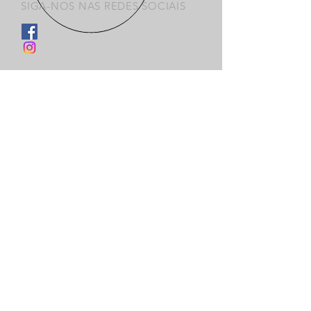
SIGA-NOS NAS REDES SOCIAIS
KF Soluções
@cfgtecnologia
NOSSOS SERVIÇOS
Software de Gestão Empresarial
Certificação Digital
Suporte
Assessoria Fiscal
ENCONTRE-NOS
Estamos localizados na
Rua Visconde de Guarapuava,
2058
Sala 603 - Cascavel / PR
CEP:
85810-110