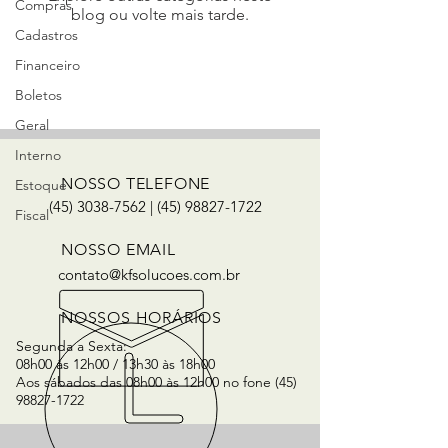
Compras
blog ou volte mais tarde.
Cadastros
Financeiro
Boletos
Geral
Interno
NOSSO TELEFONE
Estoque
(45) 3038-7562
|
(45) 98827-1722
Fiscal
NOSSO EMAIL
contato@kfsolucoes.com.br
NOSSOS HORÁRIOS
Segunda a Sexta:
08h00 às 12h00 / 13h30 às 18h00
Aos sábados das 08h00 às 12h00 no fone
(45)
98827-1722