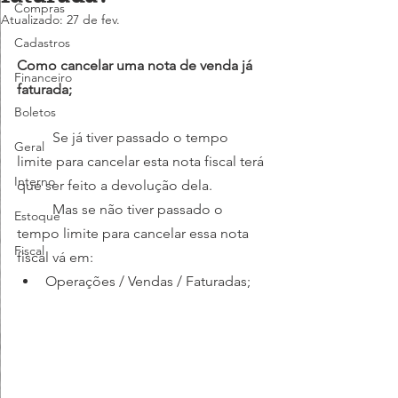
Compras
Atualizado:
27 de fev.
Cadastros
Como cancelar uma nota de venda já 
Financeiro
faturada;
Boletos
	Se já tiver passado o tempo 
Geral
limite para cancelar esta nota fiscal terá 
Interno
que ser feito a devolução dela.
	Mas se não tiver passado o 
Estoque
tempo limite para cancelar essa nota 
Fiscal
fiscal vá em:
Operações / Vendas / Faturadas;