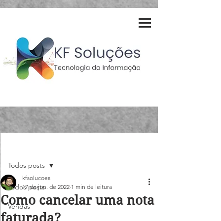
Post
Todos posts
kfsolucoes
Todos posts
17 de jun. de 2022
1 min de leitura
Como cancelar uma nota
Vendas
faturada?