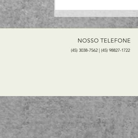
Como Fazer a Cotação do
Valor Final dos Produtos,
incluindo os Tributos, sem
cadastrar o cliente?
NOSSO TELEFONE
(45) 3038-7562 | (45) 98827-1722
SIGA-NOS NAS REDES
SOCIAIS