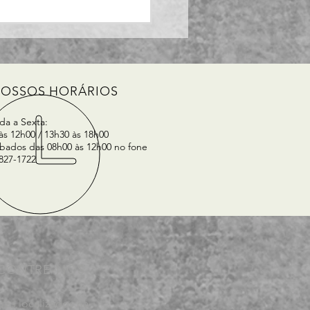
 Faturar um pedido
enda?
OSSOS HORÁRIOS
a a Sexta:
às 12h00 / 13h30 às 18h00
bados das 08h00 às 12h00 no fone
8827-1722
CONTRE-NOS
mos localizados na