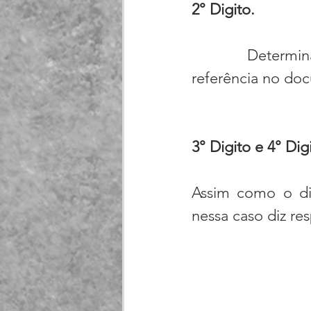
2° Digito.
            Determina de qual grupo é a mercadoria ou a qual operação ela faz 
referência no doc
3° Digito e 4° Dig
Assim como o dig
nessa caso diz res