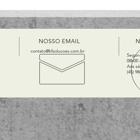
Como fazer um
Como
agrupamento de pedidos?
de V
NOSSO EMAIL
N
contato@kfsolucoes.com.br
Segund
08h00 
Aos sá
(45) 9
NOSSOS SERVIÇOS
EN
Esta
Software de Gestão Empresarial