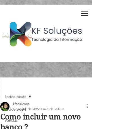
Post
Todos posts
kfsolucoes
Todos posts
19 de jul. de 2022
1 min de leitura
Como incluir um novo
Vendas
banco ?