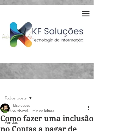
Post
Todos posts
kfsolucoes
Todos posts
27 de mai.
1 min de leitura
Como fazer uma inclusão
Vendas
no Contas a pagar de