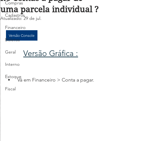
Compras
uma parcela individual ?
Cadastros
Atualizado:
29 de jul.
Financeiro
Versão Console
Boletos
Versão Gráfica :
Geral
Interno
Estoque
 Vá em Financeiro > Conta a pagar.
Fiscal