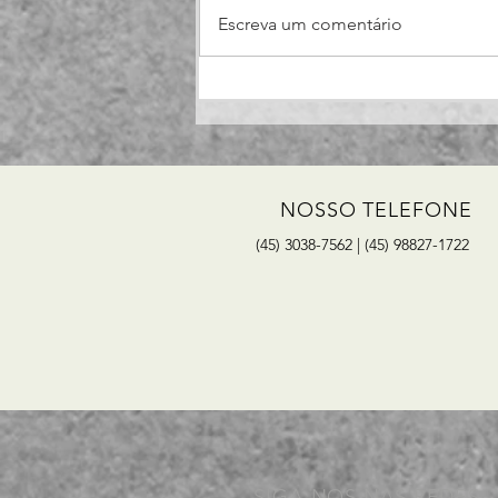
Escreva um comentário
Como fazer uma inclusão
no Contas a pagar de uma
parcela individual ?
NOSSO TELEFONE
(45) 3038-7562 | (45) 98827-1722
SIGA-NOS NAS REDES