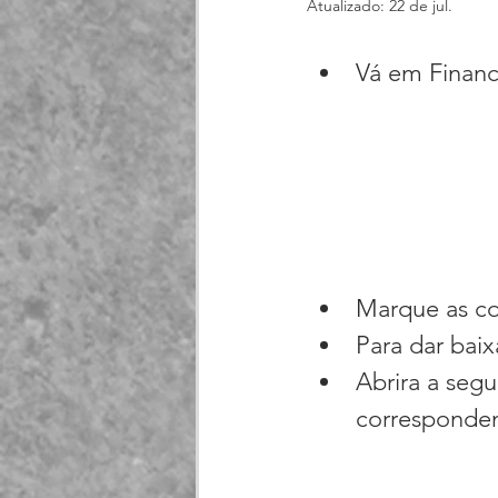
Atualizado:
22 de jul.
Vá em
Financ
Marque as con
Para dar baix
Abrira a seg
corresponden