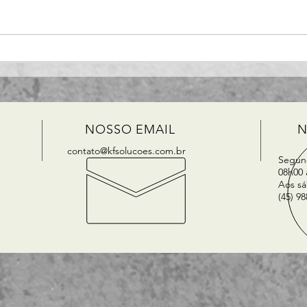
Como fazer uma inclusão
Como
de Múltiplas parcelas no
no C
Contas a pagar ?
NOSSO EMAIL
N
contato@kfsolucoes.com.br
Segund
08h00 
Aos sá
(45) 9
NOSSOS SERVIÇOS
EN