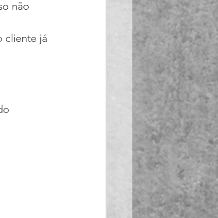
so não
cliente já 
do 