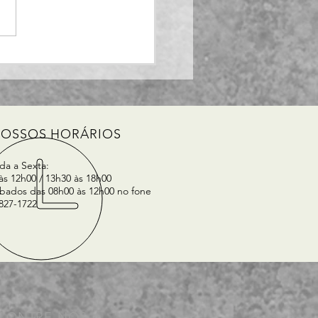
 fazer uma inclusão
ontas a pagar ?
OSSOS HORÁRIOS
a a Sexta:
às 12h00 / 13h30 às 18h00
bados das 08h00 às 12h00 no fone
8827-1722
CONTRE-NOS