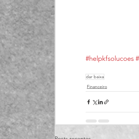
#helpkfsolucoes
#
dar baixa
Financeiro
Posts recentes