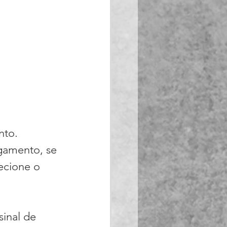
nto.
gamento, se 
ecione o 
inal de 