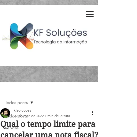
Post
Todos posts
kfsolucoes
Todos posts
22 de mar. de 2022
1 min de leitura
Qual o tempo limite para
Vendas
cancelar uma nota fiscal?