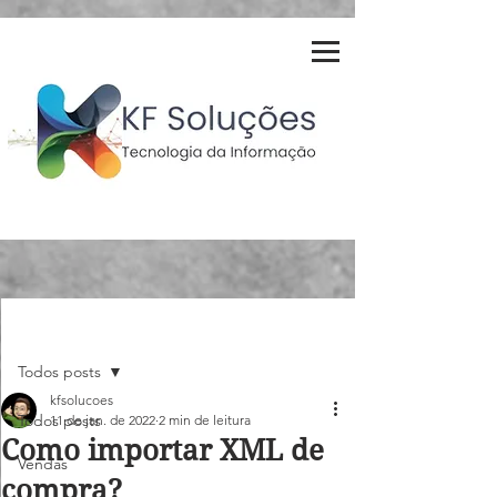
Post
Todos posts
kfsolucoes
Todos posts
11 de jan. de 2022
2 min de leitura
Como importar XML de
Vendas
compra?