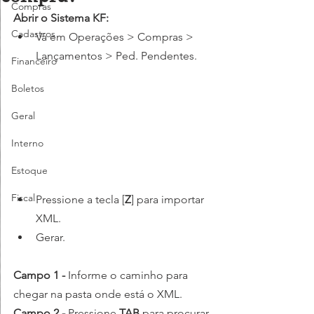
Compras
Abrir o Sistema KF: 
Cadastros
Vá em Operações > Compras > 
Lançamentos > Ped. Pendentes.
Financeiro
Boletos
Geral
Interno
Estoque
Fiscal
Pressione a tecla [
Z
] para importar 
XML.
Gerar.
Campo 1 - 
Informe o caminho para 
chegar na pasta onde está o XML.
Campo 2 - 
Pressione 
TAB
 para procurar 