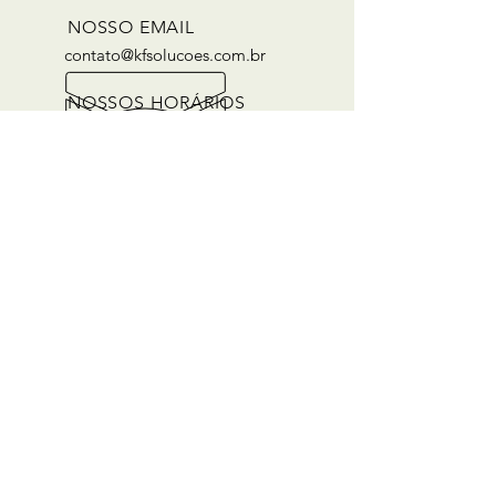
NOSSO EMAIL
contato@kfsolucoes.com.br
NOSSOS HORÁRIOS
Segunda a Sexta:
08h00 às 12h00 / 13h30 às 18h00
Aos sábados das 08h00 às 12h00 no fone
(45)
98827-1722
SIGA-NOS NAS REDES SOCIAIS
KF Soluções
@cfgtecnologia
NOSSOS SERVIÇOS
Software de Gestão Empresarial
Certificação Digital
Suporte