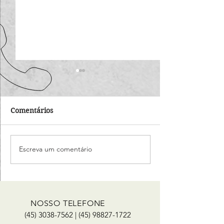
Comentários
Escreva um comentário
Como incluir um novo
Como incluir 
cliente?
fornecedor?
NOSSO TELEFONE
(45) 3038-7562
|
(45) 98827-1722