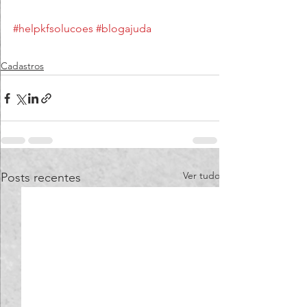
#helpkfsolucoes
#blogajuda
Cadastros
Ver tudo
Posts recentes