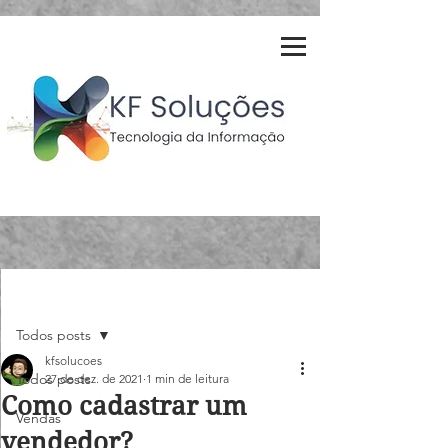
Post
Todos posts
kfsolucoes
Todos posts
27 de dez. de 2021
1 min de leitura
Como cadastrar um
Vendas
vendedor?