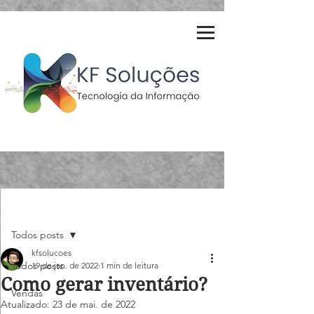
Post
Todos posts
kfsolucoes
Todos posts
19 de jan. de 2022
1 min de leitura
Como gerar inventário?
Vendas
Atualizado:
23 de mai. de 2022