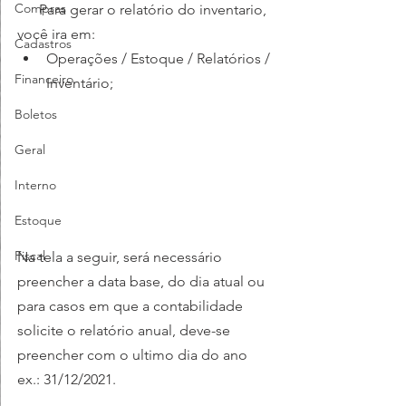
Compras
      Para gerar o relatório do inventario, 
você ira em:    
Cadastros
Operações / Estoque / Relatórios / 
Financeiro
Inventário;
Boletos
Geral
Interno
Estoque
Fiscal
Na tela a seguir, será necessário 
preencher a data base, do dia atual ou 
para casos em que a contabilidade 
solicite o relatório anual, deve-se 
preencher com o ultimo dia do ano 
ex.: 31/12/2021.