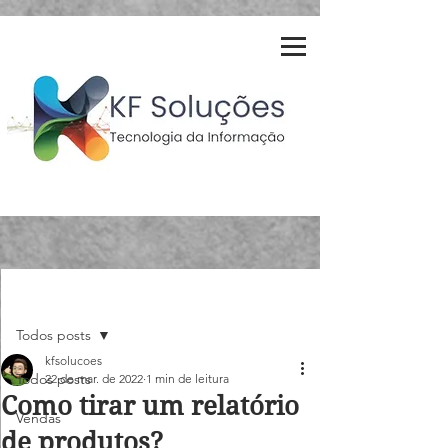
Post
Todos posts
kfsolucoes
Todos posts
22 de mar. de 2022
1 min de leitura
Como tirar um relatório
Vendas
de produtos?