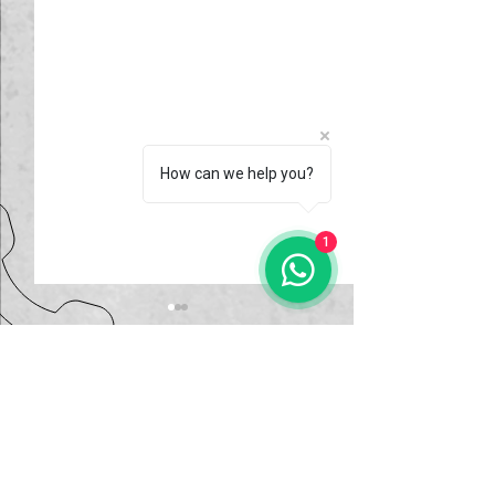
How can we help you?
1
Comentários
Como gerar inv
Escreva um comentário
Como gerar Inventário