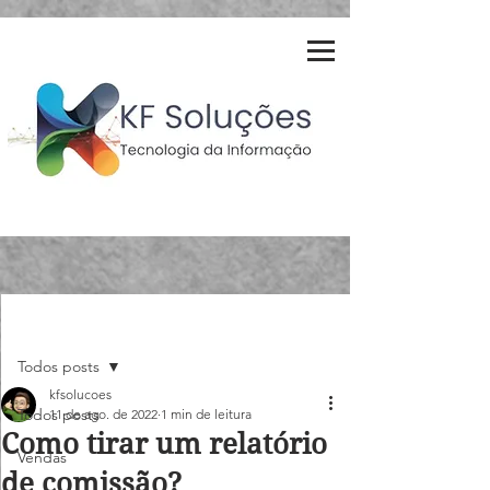
Post
Todos posts
kfsolucoes
Todos posts
11 de ago. de 2022
1 min de leitura
Como tirar um relatório
Vendas
de comissão?