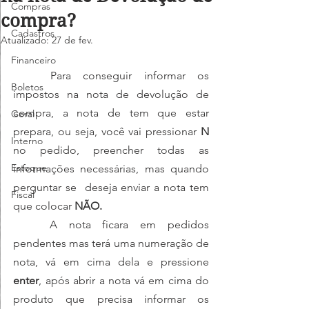
Compras
compra?
Cadastros
Atualizado:
27 de fev.
Financeiro
	Para conseguir informar os 
Boletos
impostos na nota de devolução de 
compra, a nota de tem que estar 
Geral
prepara, ou seja, você vai pressionar 
N
Interno
no pedido, preencher todas as 
Estoque
informações necessárias, mas quando 
perguntar se  deseja enviar a nota tem 
Fiscal
que colocar 
NÃO.
	A nota ficara em pedidos 
pendentes mas terá uma numeração de 
nota, vá em cima dela e pressione 
enter
, após abrir a nota vá em cima do 
produto que precisa informar os 