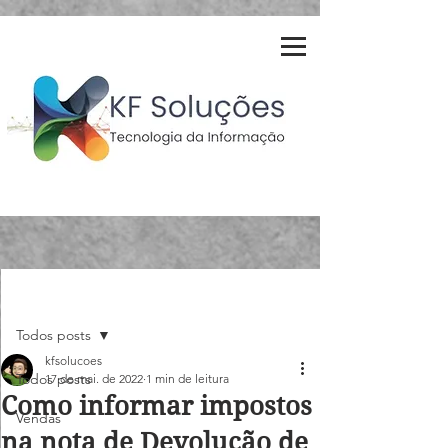
Post
Todos posts
kfsolucoes
Todos posts
17 de mai. de 2022
1 min de leitura
Como informar impostos
Vendas
na nota de Devolução de