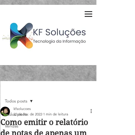
Post
Todos posts
kfsolucoes
Todos posts
22 de fev. de 2022
1 min de leitura
Como emitir o relatório
Vendas
de notas de apenas um